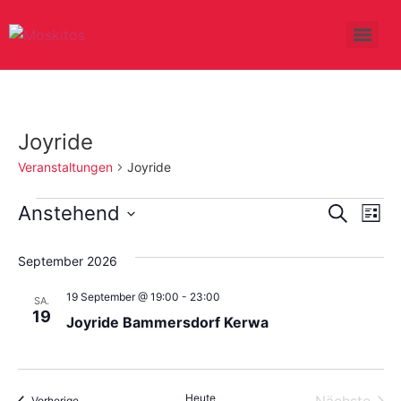
Joyride
Veranstaltungen
Joyride
Veran
Ve
Anstehend
Suche
Liste
Datum
An
Such
wählen.
September 2026
Na
und
19 September @ 19:00
-
23:00
SA.
Ansic
19
Joyride Bammersdorf Kerwa
Navig
Heute
Vera
Veranstaltungen
Vorherige