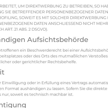
ITET, UM DIREKTWERBUNG ZU BETREIBEN, SO HABE
UNG SIE BETREFFENDER PERSONENBEZOGENER DATE
ROFILING, SOWEIT ES MIT SOLCHER DIREKTWERBUNG 
NENBEZOGENEN DATEN ANSCHLIESSEND NICHT MEH
T. 21 ABS. 2 DSGVO).
ändigen Aufsichts­behörde
troffenen ein Beschwerderecht bei einer Aufsichtsbeh
Arbeitsplatzes oder des Orts des mutmaßlichen Verstoße
cher oder gerichtlicher Rechtsbehelfe.
it
 Einwilligung oder in Erfüllung eines Vertrags automatisi
n Format aushändigen zu lassen. Sofern Sie die direkt
 nur, soweit es technisch machbar ist.
htigung