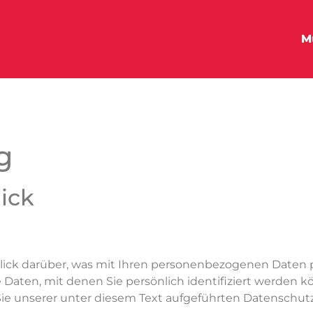
M
g
lick
ick darüber, was mit Ihren personenbezogenen Daten pa
aten, mit denen Sie persönlich identifiziert werden k
 unserer unter diesem Text aufgeführten Datenschutz