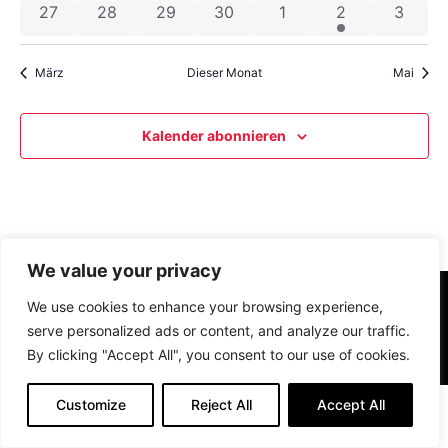
0 Veranstaltungen
0 Veranstaltungen
0 Veranstaltungen
0 Veranstaltungen
0 Veranstaltungen
1 Veranstaltun
0 Vera
27
28
29
30
1
2
3
März
Dieser Monat
Mai
Kalender abonnieren
We value your privacy
We use cookies to enhance your browsing experience,
Impressum
Datenschutz
serve personalized ads or content, and analyze our traffic.
By clicking "Accept All", you consent to our use of cookies.
© Alle Rechte vorbehalten
Customize
Reject All
Accept All