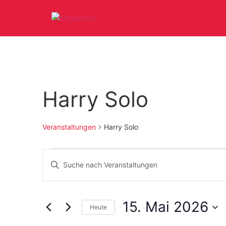
Harry Solo
Veranstaltungen
Harry Solo
Veranstaltungen
Bitte
Schlüsselwort
Suche
eingeben.
Suche
nach
und
Veranstaltungen
15. Mai 2026
Schlüsselwort.
Heute
Ansichten,
Datum